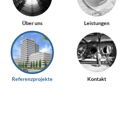
Über uns
Leistungen
Referenzprojekte
Kontakt
Alle
Ingenieurbau
Tiefbau
Spezialtiefbau
Tunnelbau
U-Bahnbau